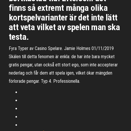
finns så extremt många olika
kortspelvarianter är det inte lätt
att veta vilket av spelen man ska
testa.
Fyra Typer av Casino Spelare. Jamie Holmes 01/11/2019
Skälen till detta fenomen är enkla: de har inte bara mycket
gratis pengar, utan också ett stort ego, som inte accepterar
nederlag och får dem att spela igen, vilket ökar mängden
förlorade pengar. Typ 4. Professionella.