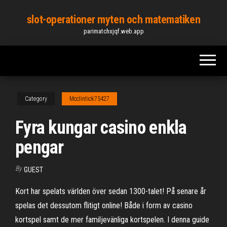
Skip
slot-operationer myten och matematiken
to
parimatchxjqf.web.app
the
content
Category
Mcclintick75427
Fyra kungar casino enkla
pengar
By
GUEST
Kort har spelats världen över sedan 1300-talet! På senare år
spelas det dessutom flitigt online! Både i form av casino
kortspel samt de mer familjevänliga kortspelen. I denna guide