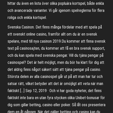
hittar du även en lista över olika popluära kortspel, både enkla
och avancerade varianter. Vi går igenom spelreglerna för flera
roliga och enkla kortspel.
Svenska Casinon. Det finns många fördelar med att spela på
ett svenskt online casino, framför allt om du är en svensk
spelare, med till nya casinon 2019.Du kommer att finna svensk
text på casinosajten, du kommer att få en bra svensk support,
och du kan spela med svenska pengar. Vill du tjäna pengar på
casinospel? Det är helt möjligt, men du bör ha klart för dig att
det aldrig finns något säkert sätt att tjäna pengar på casino.
Största delen av alla casinospel går ut på att man har tur och
satsar rätt, vilket betyder att det är omöjligt att veta när man
faktiskt […] Sep 12, 2019 · Och vi har goda nyheter, det finns
faktiskt inte bara en utan fyra stycken olika Unibet-bonusar för
dig som gillar betting, casino eller poker. Så låt oss presentera
dem en åt gången. När det gäller betting och casino kan du