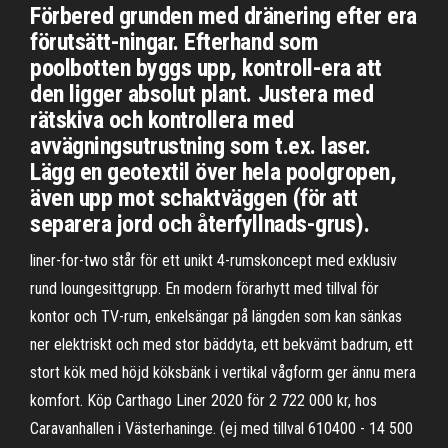
Förbered grunden med dränering efter era
förutsätt-ningar. Efterhand som
poolbotten byggs upp, kontroll-era att
den ligger absolut plant. Justera med
rätskiva och kontrollera med
avvägningsutrustning som t.ex. laser.
Lägg en geotextil över hela poolgropen,
även upp mot schaktväggen (för att
separera jord och återfyllnads-grus).
liner-for-two står för ett unikt 4-rumskoncept med exklusiv
rund loungesittgrupp. En modern förarhytt med tillval för
kontor och TV-rum, enkelsängar på längden som kan sänkas
ner elektriskt och med stor bäddyta, ett bekvämt badrum, ett
stort kök med höjd köksbänk i vertikal vågform ger ännu mera
komfort. Köp Carthago Liner 2020 för 2 722 000 kr, hos
Caravanhallen i Västerhaninge. (ej med tillval 610400 - 14 500