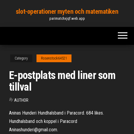
Skip
slot-operationer myten och matematiken
to
parimatchxjqf.web.app
the
content
Category
Rosenstock64521
E-postplats med liner som
tillval
By
AUTHOR
Aninas Hunderi Hundhalsband i Paracord. 684 likes.
Hundhalsband och koppel i Paracord
Aninashunderi@gmail.com.