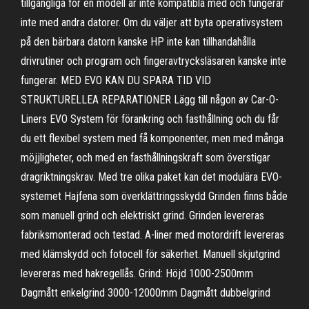
tillgängliga för en modell är inte kompatibla med och fungerar
inte med andra datorer. Om du väljer att byta operativsystem
på den bärbara datorn kanske HP inte kan tillhandahålla
drivrutiner och program och fingeravtrycksläsaren kanske inte
fungerar. MED EVO KAN DU SPARA TID VID
STRUKTURELLEA REPARATIONER Lägg till någon av Car-O-
Liners EVO System för förankring och fasthållning och du får
du ett flexibel system med få komponenter, men med många
möjjligheter, och med en fasthållningskraft som överstigar
dragriktningskrav. Med tre olika paket kan det modulära EVO-
systemet Hajfena som överklättringsskydd Grinden finns både
som manuell grind och elektriskt grind. Grinden levereras
fabriksmonterad och testad. A-liner med motordrift levereras
med klämskydd och fotocell för säkerhet. Manuell skjutgrind
levereras med hakregellås. Grind: Höjd 1000-2500mm
Dagmått enkelgrind 3000-12000mm Dagmått dubbelgrind