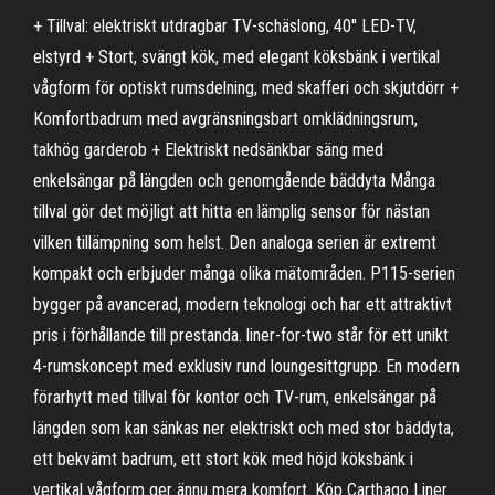
+ Tillval: elektriskt utdragbar TV-schäslong, 40'' LED-TV,
elstyrd + Stort, svängt kök, med elegant köksbänk i vertikal
vågform för optiskt rumsdelning, med skafferi och skjutdörr +
Komfortbadrum med avgränsningsbart omklädningsrum,
takhög garderob + Elektriskt nedsänkbar säng med
enkelsängar på längden och genomgående bäddyta Många
tillval gör det möjligt att hitta en lämplig sensor för nästan
vilken tillämpning som helst. Den analoga serien är extremt
kompakt och erbjuder många olika mätområden. P115-serien
bygger på avancerad, modern teknologi och har ett attraktivt
pris i förhållande till prestanda. liner-for-two står för ett unikt
4-rumskoncept med exklusiv rund loungesittgrupp. En modern
förarhytt med tillval för kontor och TV-rum, enkelsängar på
längden som kan sänkas ner elektriskt och med stor bäddyta,
ett bekvämt badrum, ett stort kök med höjd köksbänk i
vertikal vågform ger ännu mera komfort. Köp Carthago Liner